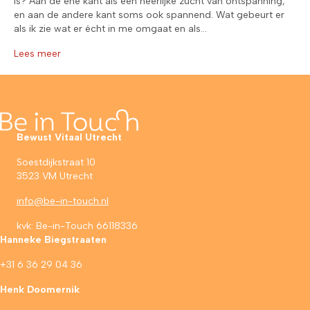
is? Aan de ene kant als een heerlijke zucht van ontspanning,
en aan de andere kant soms ook spannend. Wat gebeurt er
als ik zie wat er écht in me omgaat en als…
Lees meer
Bewust Vitaal Utrecht
Soestdijkstraat 10
3523 VM Utrecht
info@be-in-touch.nl
kvk: Be-in-Touch 66118336
Hanneke Biegstraaten
+31 6 36 29 04 36
Henk Doomernik