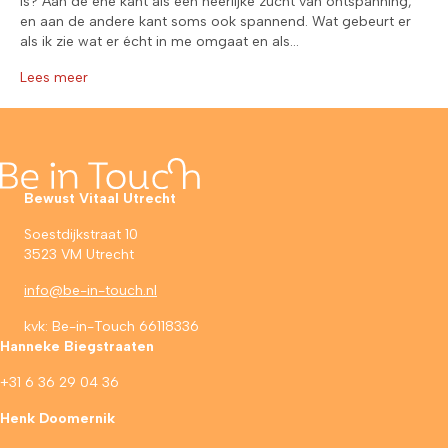
is? Aan de ene kant als een heerlijke zucht van ontspanning,
en aan de andere kant soms ook spannend. Wat gebeurt er
als ik zie wat er écht in me omgaat en als…
Lees meer
Bewust Vitaal Utrecht
Soestdijkstraat 10
3523 VM Utrecht
info@be-in-touch.nl
kvk: Be-in-Touch 66118336
Hanneke Biegstraaten
+31 6 36 29 04 36
Henk Doomernik