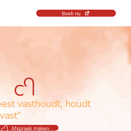
Boek nu
eest vasthoudt, houdt
 vast”
Afspraak maken