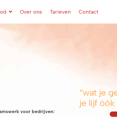
od
Over ons
Tarieven
Contact
“wat je g
je lijf óók
aamswerk voor bedrijven: