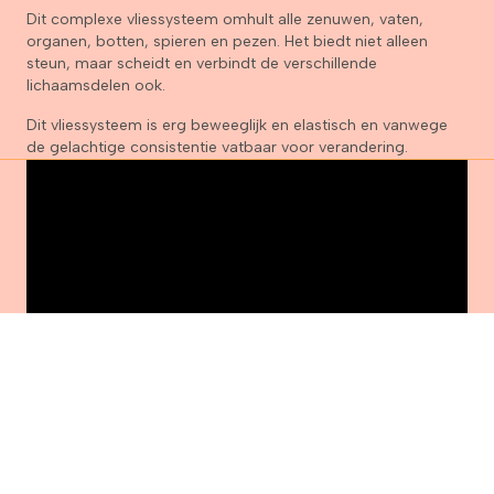
Dit complexe vliessysteem omhult alle zenuwen, vaten,
organen, botten, spieren en pezen. Het biedt niet alleen
steun, maar scheidt en verbindt de verschillende
lichaamsdelen ook.
Dit vliessysteem is erg beweeglijk en elastisch en vanwege
de gelachtige consistentie vatbaar voor verandering.
Meditatie en Cranio Sacraal therapie op
YouTube
Cranio