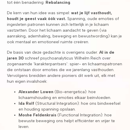
tot één benadering:
Rebalancing
.
De kern van hun idee was simpel:
wat je lijf vasthoudt,
houdt je geest vaak óók vast.
Spanning, oude emoties of
ingesleten patronen kunnen zich letterlijk in je lichaam
vastzetten. Door het lichaam aandacht te geven (via
aanraking, ademhaling, beweging en bewustwording) kan je
ook mentaal en emotioneel ruimte creëren.
De basis van deze gedachte is overigens ouder.
Al in de
jaren 30
schreef psychoanalyticus Wilhelm Reich over
zogenaamde ‘karakterpantsers’: spier- en lichaamspatronen
die ontstaan door emoties die we jarenlang vasthouden.
Vervolgens breidden andere pioniers dit werk uit, elk met
hun eigen invalshoek:
Alexander Lowen
(Bio-energetica): hoe
lichaamshouding en emoties elkaar beïnvloeden.
Ida Rolf
(Structural Integration): hoe ons bindweefsel
en houding spanning opslaan.
Moshe Feldenkrais
(Functional Integration): hoe
bewuste beweging ons helpt efficiënter en vrijer te
leven.